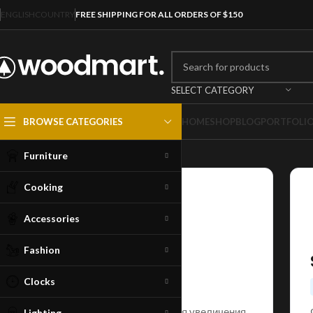
ENGLISH
COUNTRY
FREE SHIPPING FOR ALL ORDERS OF $150
SELECT CATEGORY
BROWSE CATEGORIES
HOME
SHOP
BLOG
PORTFOLI
Furniture
Cooking
🎁
Accessories
Fashion
Gift Collector
Clocks
FREE
Сбор интерактивных подарков для увеличения
Lighting