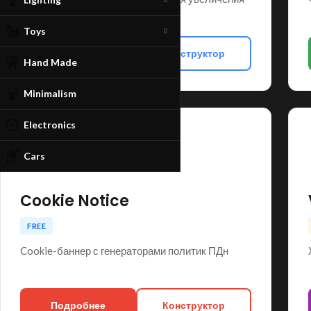
конверсии
Toys
Подробнее
Конструктор
Hand Made
Minimalism
Electronics
🍪
Cars
Cookie Notice
SHOP LAYOUTS
FREE
Filters area
Cookie-баннер с генераторами политик ПДн
AJAX Shop
HOT
Hidden sidebar
No page heading
Подробнее
Конструктор