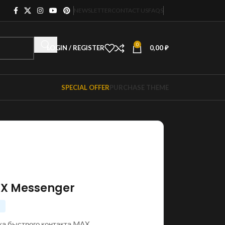
NEWSLETTER
CONTACT US
FAQS
0
LOGIN / REGISTER
0,00
₽
SPECIAL OFFER
PURCHASE THEME

X Messenger
E
ка быстрого контакта MAX