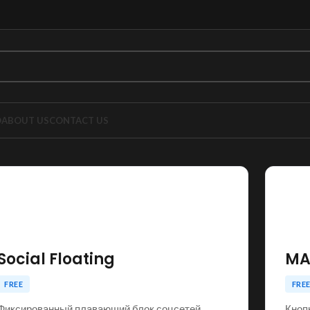
O
ABOUT US
CONTACT US
📱

Social Floating
MA
FREE
FRE
Фиксированный плавающий блок соцсетей
Кноп