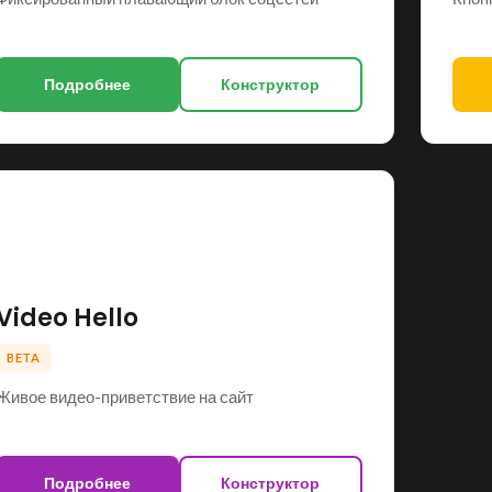
Подробнее
Конструктор
SHOP LAYOUTS
Filters area
AJAX Shop
HOT
🎥
Hidden sidebar
No page heading
Small categories menu
Video Hello
Products list view
BETA
With background
Живое видео-приветствие на сайт
Category description
Header overlap
Подробнее
Конструктор
Infinit scrolling